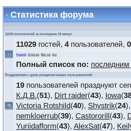
Статистика форума
11033 посетителей за последние 15 минут
11029
гостей,
4
пользователей,
0
Huandi
,
GrizLee
,
Bar-on
,
ksr
Полный список по:
последним
Поздравляем с днем рождения наших пользователей:
19
пользователей празднуют сег
К.Д.В.
(
51
),
Dirt raider
(
43
),
Iowa
(
3
Victoria Rotshild
(
40
),
Shystrik
(
24
)
nemkloerrub
(
39
),
Castororill
(
43
),
D
Yuriidafform
(
43
),
AlexSat
(
47
),
Keil