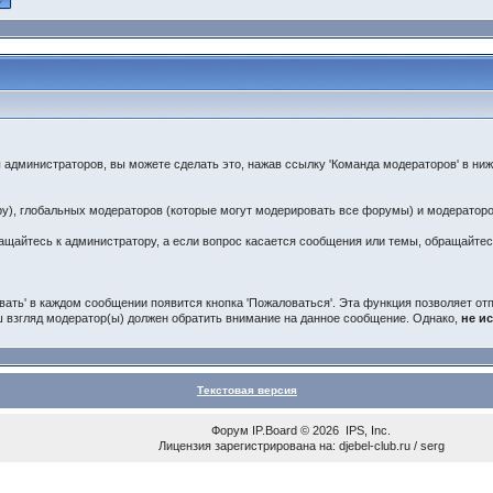
 администраторов, вы можете сделать это, нажав ссылку 'Команда модераторов' в ниж
ру), глобальных модераторов (которые могут модерировать все форумы) и модерато
ращайтесь к администратору, а если вопрос касается сообщения или темы, обращайтес
ать' в каждом сообщении появится кнопка 'Пожаловаться'. Эта функция позволяет от
ш взгляд модератор(ы) должен обратить внимание на данное сообщение. Однако,
не и
Текстовая версия
Форум
IP.Board
© 2026
IPS, Inc
.
Лицензия зарегистрирована на: djebel-club.ru / serg