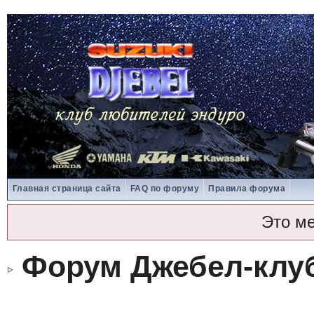
Главная страница сайта
FAQ по форуму
Правила форума
Это м
Форум Джебел-клу