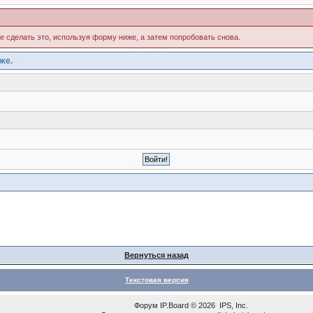
те сделать это, используя форму ниже, а затем попробовать снова.
же.
Вернуться назад
Текстовая версия
Форум
IP.Board
© 2026
IPS, Inc
.