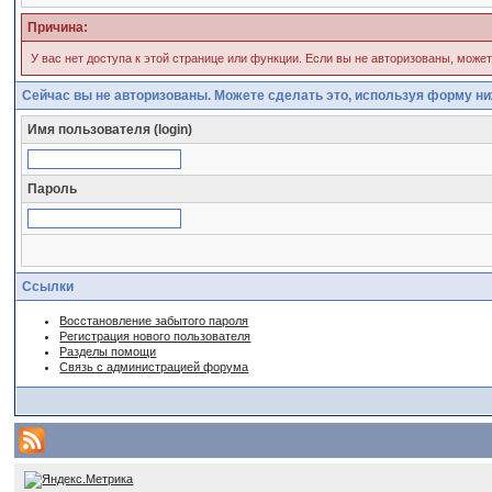
Причина:
У вас нет доступа к этой странице или функции. Если вы не авторизованы, може
Сейчас вы не авторизованы. Можете сделать это, используя форму ни
Имя пользователя (login)
Пароль
Ссылки
Восстановление забытого пароля
Регистрация нового пользователя
Разделы помощи
Связь с администрацией форума