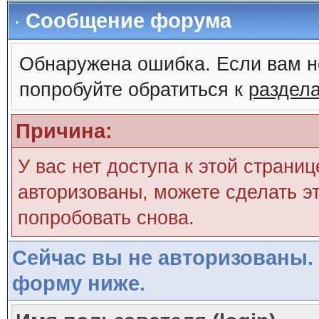
Сообщение форума
Обнаружена ошибка. Если вам н
попробуйте обратиться к
раздел
Причина:
У вас нет доступа к этой страни
авторизованы, можете сделать эт
попробовать снова.
Сейчас вы не авторизованы. 
форму ниже.