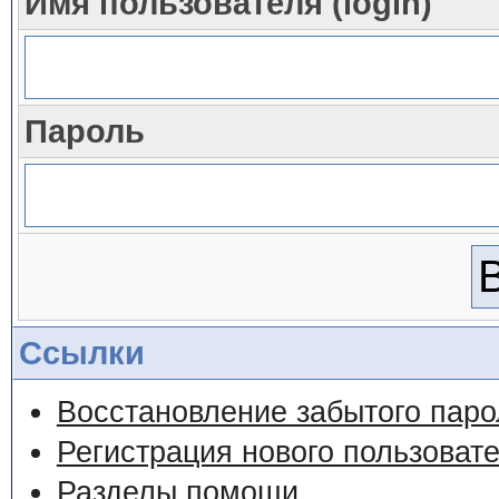
Имя пользователя (login)
Пароль
Ссылки
Восстановление забытого паро
Регистрация нового пользоват
Разделы помощи