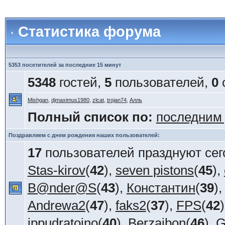
Статистика форума
5353 посетителей за последние 15 минут
5348
гостей,
5
пользователей,
0
Mishgan
,
djmaximus1980
,
zlcat
,
trojan74
,
Алль
Полный список по:
последним
Поздравляем с днем рождения наших пользователей:
17
пользователей празднуют сег
Stas-kirov
(
42
),
seven pistons
(
45
),
B@nder@S
(
43
),
Константин
(
39
)
Andrewa2
(
47
),
faks2
(
37
),
FPS
(
42
ippudratoino
(
40
),
Berzaibon
(
46
),
G