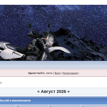
Здравствуйте, гость
(
Вход
|
Регистрация
)
26
«
Август 2026
»
бытий и именинников