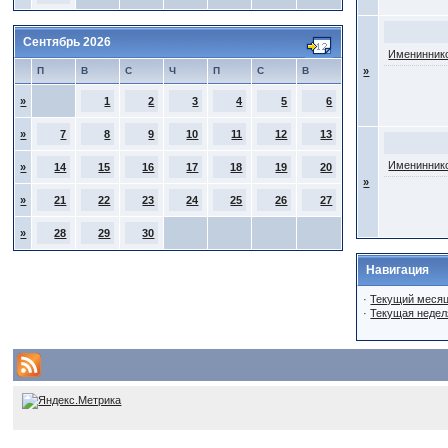
Сентябрь 2026
Имениннико
П
В
С
Ч
П
С
В
»
»
1
2
3
4
5
6
»
7
8
9
10
11
12
13
Имениннико
»
14
15
16
17
18
19
20
»
»
21
22
23
24
25
26
27
»
28
29
30
Навигация
·
Текущий меся
·
Текущая недел