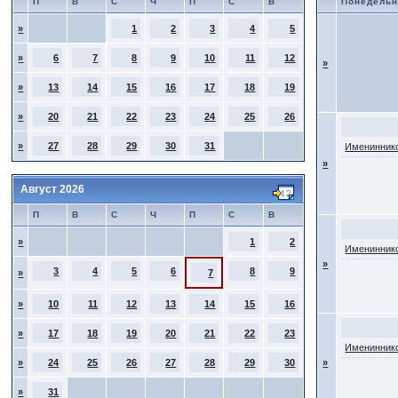
П
В
С
Ч
П
С
В
Понедельн
»
1
2
3
4
5
»
6
7
8
9
10
11
12
»
»
13
14
15
16
17
18
19
»
20
21
22
23
24
25
26
»
27
28
29
30
31
Имениннико
»
Август 2026
П
В
С
Ч
П
С
В
»
1
2
Имениннико
»
3
4
5
6
8
9
»
7
»
10
11
12
13
14
15
16
»
17
18
19
20
21
22
23
Имениннико
»
24
25
26
27
28
29
30
»
»
31