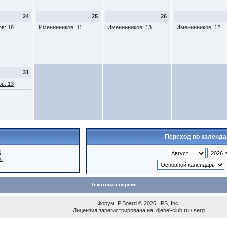
24
25
26
в: 18
Именинников: 11
Именинников: 13
Именинников: 12
31
в: 13
Переход по календ
ц
я
Текстовая версия
Форум
IP.Board
© 2026
IPS, Inc
.
Лицензия зарегистрирована на: djebel-club.ru / serg