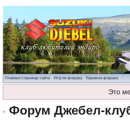
Главная страница сайта
FAQ по форуму
Правила форума
Это м
Форум Джебел-клу