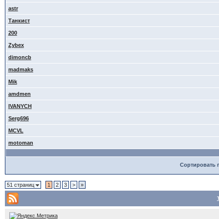
astr
Танкист
200
Zybex
dimoncb
madmaks
Mik
amdmen
IVANYCH
Serg696
MCVL
motoman
Сортировать 
51 страниц
1
2
3
>
»