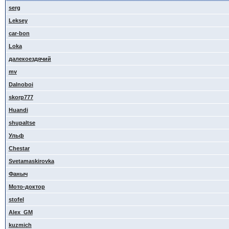
serg
Leksey
car-bon
Loka
далекоездячий
mv
Dalnoboi
skorp777
Huandi
shupaltse
Ульф
Сhestar
Svetamaskirovka
Фаныч
Мото-доктор
stofel
Alex_GM
kuzmich