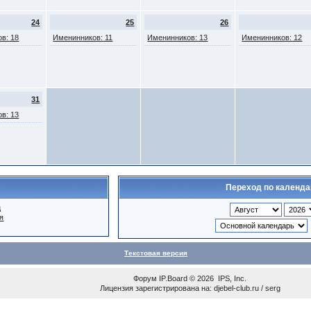
24
25
26
в: 18
Именинников: 11
Именинников: 13
Именинников: 12
31
в: 13
Переход по календ
ц
я
Текстовая версия
Форум
IP.Board
© 2026
IPS, Inc
.
Лицензия зарегистрирована на: djebel-club.ru / serg