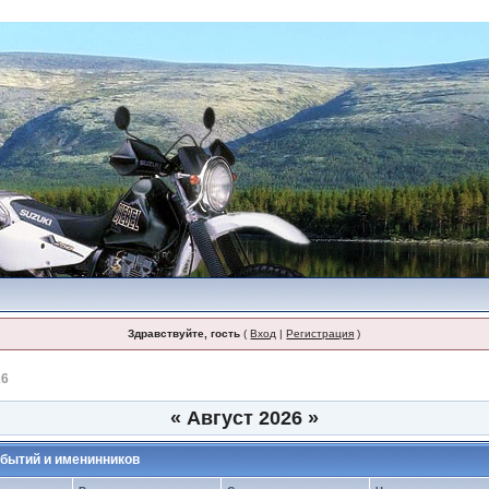
Здравствуйте, гость
(
Вход
|
Регистрация
)
26
«
Август 2026
»
бытий и именинников