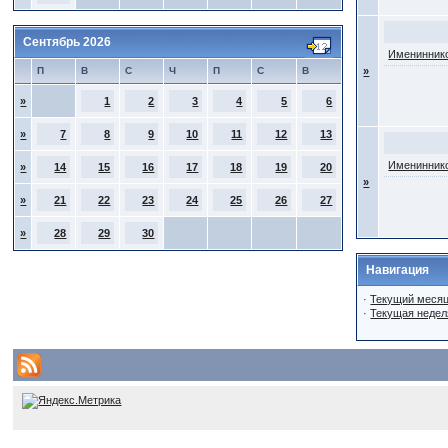
Сентябрь 2026
Имениннико
П
В
С
Ч
П
С
В
»
»
1
2
3
4
5
6
»
7
8
9
10
11
12
13
Имениннико
»
14
15
16
17
18
19
20
»
»
21
22
23
24
25
26
27
»
28
29
30
Навигация
·
Текущий меся
·
Текущая недел