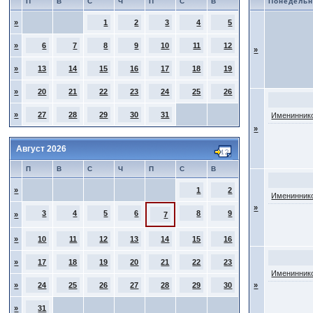
П
В
С
Ч
П
С
В
Понедельн
»
1
2
3
4
5
»
6
7
8
9
10
11
12
»
»
13
14
15
16
17
18
19
»
20
21
22
23
24
25
26
»
27
28
29
30
31
Имениннико
»
Август 2026
П
В
С
Ч
П
С
В
»
1
2
Имениннико
»
3
4
5
6
8
9
»
7
»
10
11
12
13
14
15
16
»
17
18
19
20
21
22
23
Имениннико
»
24
25
26
27
28
29
30
»
»
31