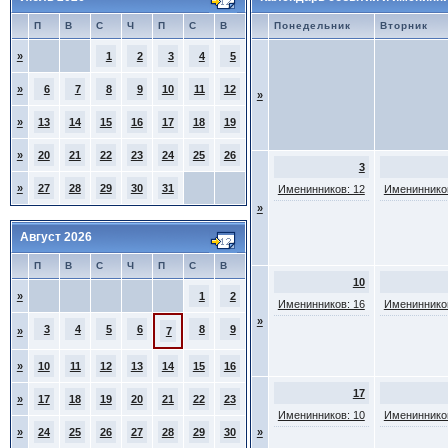
П
В
С
Ч
П
С
В
Понедельник
Вторник
»
1
2
3
4
5
»
6
7
8
9
10
11
12
»
»
13
14
15
16
17
18
19
»
20
21
22
23
24
25
26
3
»
27
28
29
30
31
Именинников: 12
Именинников
»
Август 2026
П
В
С
Ч
П
С
В
10
»
1
2
Именинников: 16
Именинников
»
3
4
5
6
8
9
»
7
»
10
11
12
13
14
15
16
17
»
17
18
19
20
21
22
23
Именинников: 10
Именинников
»
24
25
26
27
28
29
30
»