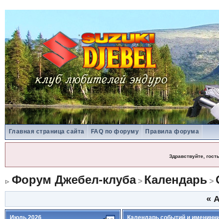
Главная страница сайта
FAQ по форуму
Правила форума
Здравствуйте, гост
Форум Джебел-клуба
Календарь
>
>
«
А
Июль 2026
Календарь событий и именинн