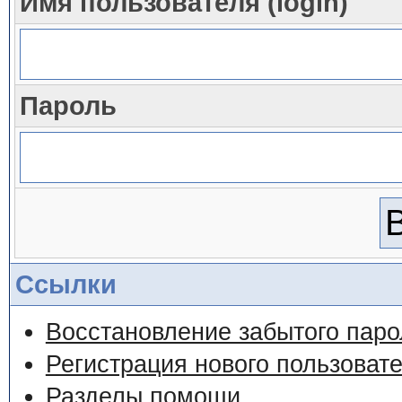
Имя пользователя (login)
Пароль
Ссылки
Восстановление забытого паро
Регистрация нового пользоват
Разделы помощи