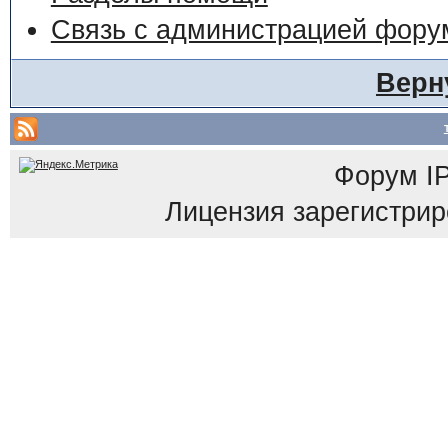
Связь с администрацией фору
Верн
Форум
I
Лицензия зарегистриров