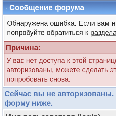
Сообщение форума
Обнаружена ошибка. Если вам н
попробуйте обратиться к
раздел
Причина:
У вас нет доступа к этой страни
авторизованы, можете сделать эт
попробовать снова.
Сейчас вы не авторизованы. 
форму ниже.