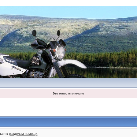
Это меню отключено
ться к
разделам помощи
.