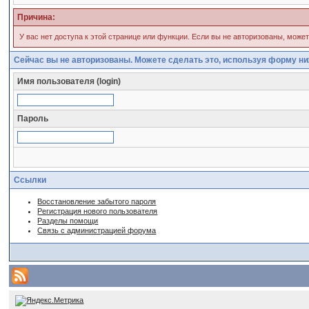
Причина:
У вас нет доступа к этой странице или функции. Если вы не авторизованы, може
Сейчас вы не авторизованы. Можете сделать это, используя форму ни
Имя пользователя (login)
Пароль
Ссылки
Восстановление забытого пароля
Регистрация нового пользователя
Разделы помощи
Связь с администрацией форума