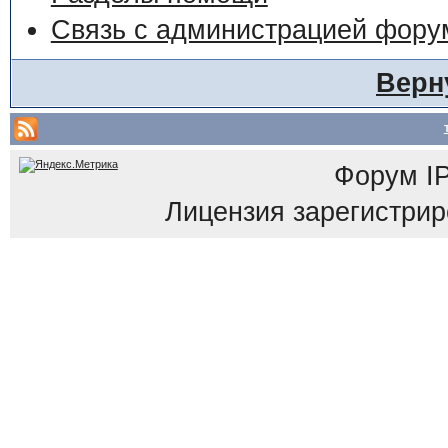
Связь с администрацией фору
Верн
Форум
I
Лицензия зарегистриров