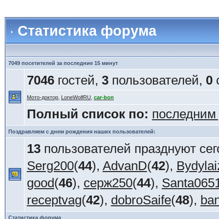
Статистика форума
7049 посетителей за последние 15 минут
7046
гостей,
3
пользователей,
0
Мото-доктор
,
LoneWolfRU
,
car-bon
Полный список по:
последним
Поздравляем с днем рождения наших пользователей:
13
пользователей празднуют сег
Serg200
(
44
),
AdvanD
(
42
),
Bydylai
good
(
46
),
серж250
(
44
),
Santa065
receptvag
(
42
),
dobroSaife
(
48
),
ba
Статистика форума