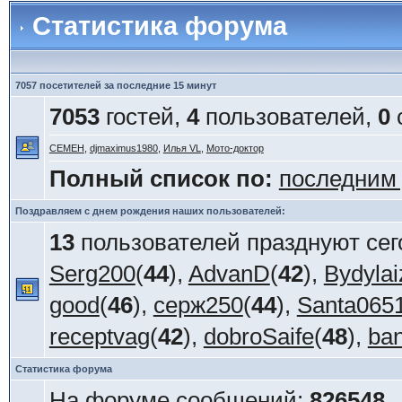
Статистика форума
7057 посетителей за последние 15 минут
7053
гостей,
4
пользователей,
0
СЕМЕН
,
djmaximus1980
,
Илья VL
,
Мото-доктор
Полный список по:
последним
Поздравляем с днем рождения наших пользователей:
13
пользователей празднуют сег
Serg200
(
44
),
AdvanD
(
42
),
Bydylai
good
(
46
),
серж250
(
44
),
Santa065
receptvag
(
42
),
dobroSaife
(
48
),
ba
Статистика форума
На форуме сообщений:
826548