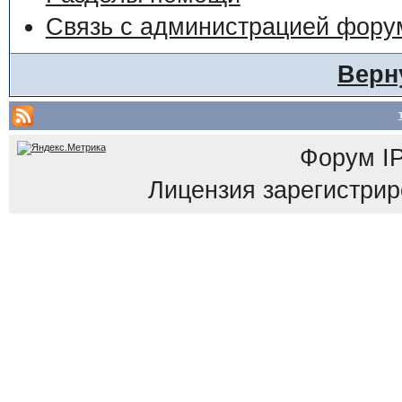
Связь с администрацией фору
Верн
Форум
I
Лицензия зарегистриров