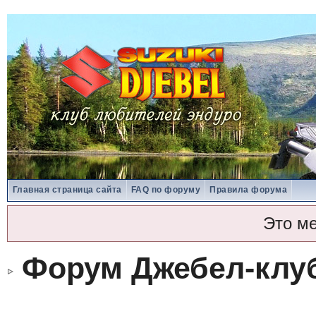
Главная страница сайта
FAQ по форуму
Правила форума
Это м
Форум Джебел-клу