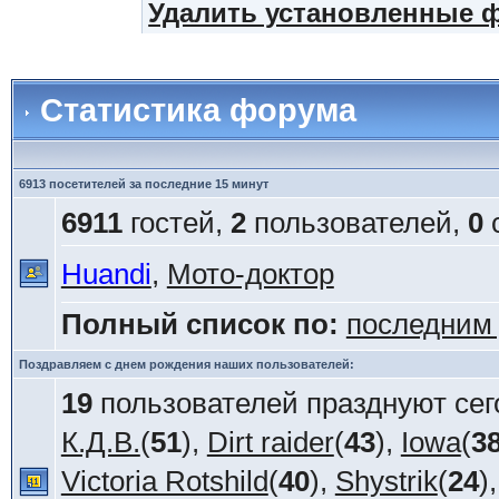
Удалить установленные 
Статистика форума
6913 посетителей за последние 15 минут
6911
гостей,
2
пользователей,
0
с
Huandi
,
Мото-доктор
Полный список по:
последним
Поздравляем с днем рождения наших пользователей:
19
пользователей празднуют сег
К.Д.В.
(
51
),
Dirt raider
(
43
),
Iowa
(
3
Victoria Rotshild
(
40
),
Shystrik
(
24
)