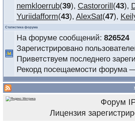
nemkloerrub
(
39
),
Castororill
(
43
),
D
Yuriidafform
(
43
),
AlexSat
(
47
),
Keil
Статистика форума
На форуме сообщений:
826524
Зарегистрировано пользователе
Приветствуем последнего зарег
Рекорд посещаемости форума 
Форум
I
Лицензия зарегистриров