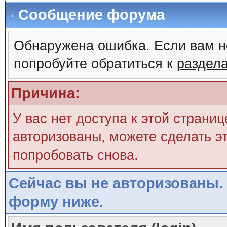
Сообщение форума
Обнаружена ошибка. Если вам н
попробуйте обратиться к
раздел
Причина:
У вас нет доступа к этой страни
авторизованы, можете сделать эт
попробовать снова.
Сейчас вы не авторизованы. 
форму ниже.