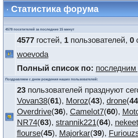
Статистика форума
4578 посетителей за последние 15 минут
4577
гостей,
1
пользователей,
0
woevoda
Полный список по:
последним
Поздравляем с днем рождения наших пользователей:
23
пользователей празднуют сег
Vovan38
(
61
),
Moroz
(
43
),
drone
(
44
Overdrive
(
36
),
Camelot7
(
60
),
Mot
NR74
(
63
),
strannik221
(
64
),
nekee
flourse
(
45
),
Majorkar
(
39
),
Furiouz