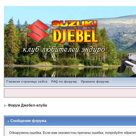
Главная страница сайта
FAQ по форуму
Правила форума
Форум Джебел-клуба
Сообщение форума
Обнаружена ошибка. Если вам неизвестны причины ошибки, попробуйте обрати