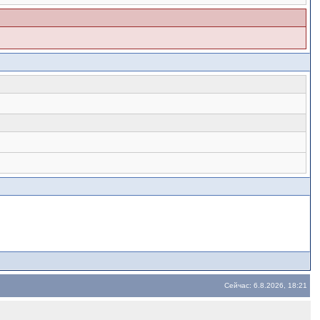
Сейчас: 6.8.2026, 18:21