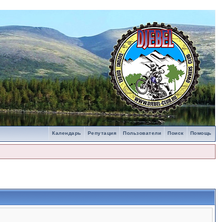
Календарь
Репутация
Пользователи
Поиск
Помощь