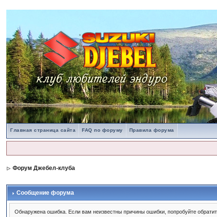
Главная страница сайта
FAQ по форуму
Правила форума
Форум Джебел-клуба
Сообщение форума
Обнаружена ошибка. Если вам неизвестны причины ошибки, попробуйте обрати