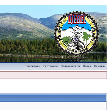
Календарь
Репутация
Пользователи
Поиск
Помощь