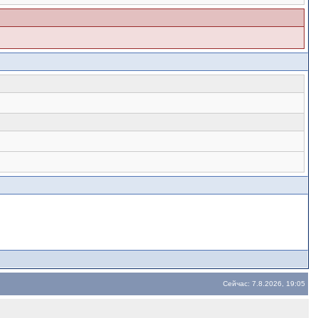
Сейчас: 7.8.2026, 19:05