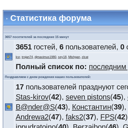
Статистика форума
3657 посетителей за последние 15 минут
3651
гостей,
6
пользователей,
0
ksr
,
trojan74
,
djmaximus1980
,
sey18
,
Mishgan
,
zlcat
Полный список по:
последним
Поздравляем с днем рождения наших пользователей:
17
пользователей празднуют сег
Stas-kirov
(
42
),
seven pistons
(
45
),
B@nder@S
(
43
),
Константин
(
39
)
Andrewa2
(
47
),
faks2
(
37
),
FPS
(
42
ippudratoino
(
40
),
Berzaibon
(
46
),
G