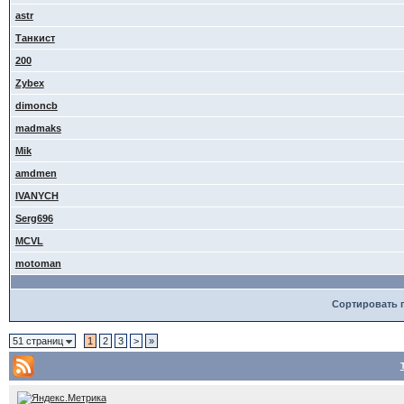
astr
Танкист
200
Zybex
dimoncb
madmaks
Mik
amdmen
IVANYCH
Serg696
MCVL
motoman
Сортировать 
51 страниц
1
2
3
>
»