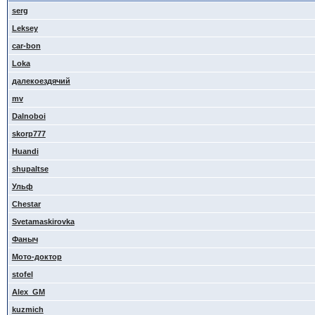
serg
Leksey
car-bon
Loka
далекоездячий
mv
Dalnoboi
skorp777
Huandi
shupaltse
Ульф
Сhestar
Svetamaskirovka
Фаныч
Мото-доктор
stofel
Alex_GM
kuzmich