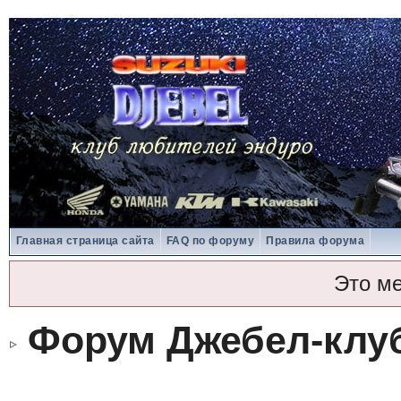
Главная страница сайта
FAQ по форуму
Правила форума
Это м
Форум Джебел-клу