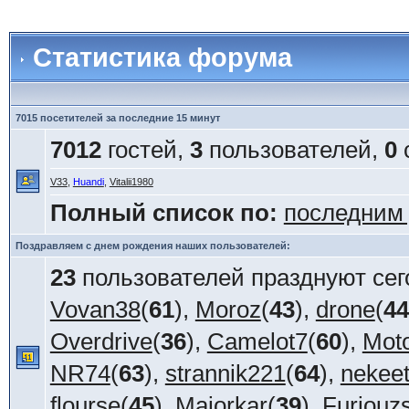
Статистика форума
7015 посетителей за последние 15 минут
7012
гостей,
3
пользователей,
0
V33
,
Huandi
,
Vitalii1980
Полный список по:
последним
Поздравляем с днем рождения наших пользователей:
23
пользователей празднуют сег
Vovan38
(
61
),
Moroz
(
43
),
drone
(
44
Overdrive
(
36
),
Camelot7
(
60
),
Mot
NR74
(
63
),
strannik221
(
64
),
nekee
flourse
(
45
),
Majorkar
(
39
),
Furiouz