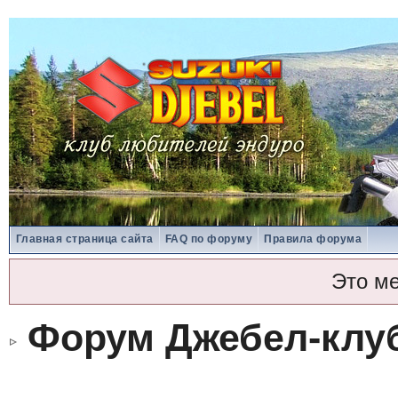
Главная страница сайта
FAQ по форуму
Правила форума
Это м
Форум Джебел-клу