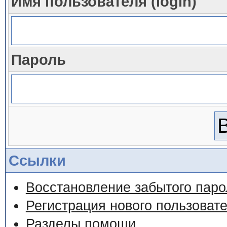
Имя пользователя (login)
Пароль
Ссылки
Восстановление забытого паро
Регистрация нового пользоват
Разделы помощи