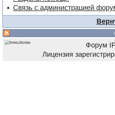
Связь с администрацией фору
Верн
Форум
I
Лицензия зарегистриров