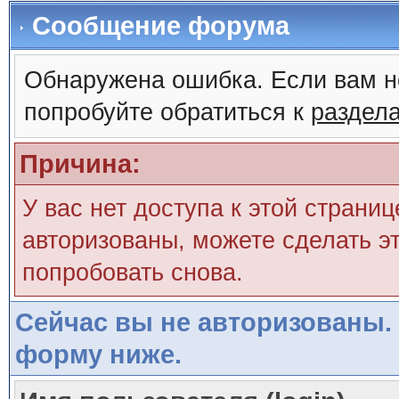
Сообщение форума
Обнаружена ошибка. Если вам н
попробуйте обратиться к
раздел
Причина:
У вас нет доступа к этой страни
авторизованы, можете сделать эт
попробовать снова.
Сейчас вы не авторизованы. 
форму ниже.