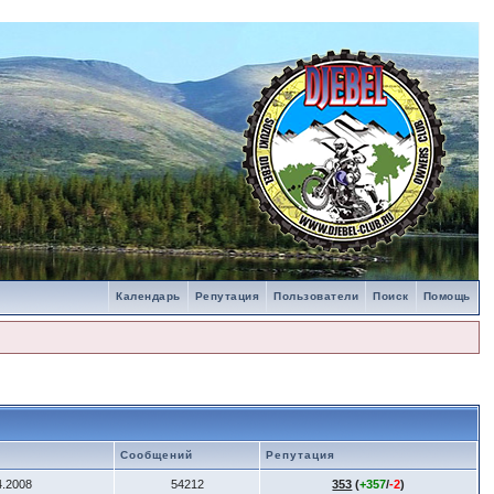
Календарь
Репутация
Пользователи
Поиск
Помощь
Сообщений
Репутация
4.2008
54212
353
(
+357
/
-2
)