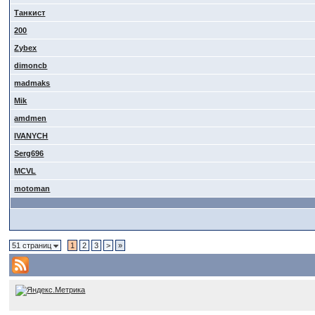
Танкист
200
Zybex
dimoncb
madmaks
Mik
amdmen
IVANYCH
Serg696
MCVL
motoman
51 страниц
1
2
3
>
»