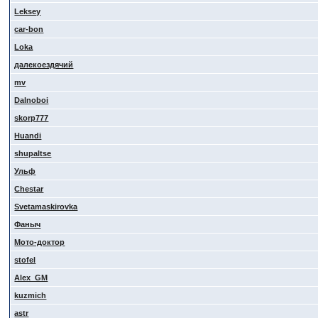
Leksey
car-bon
Loka
далекоездячий
mv
Dalnoboi
skorp777
Huandi
shupaltse
Ульф
Сhestar
Svetamaskirovka
Фаныч
Мото-доктор
stofel
Alex_GM
kuzmich
astr