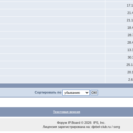
17.
21.
21.
18.
28.
28.
13.
30.
25.
20.
2.
Сортировать по
Текстовая версия
Форум
IP.Board
© 2026
IPS, Inc
.
Лицензия зарегистрирована на: djebel-club.ru / serg