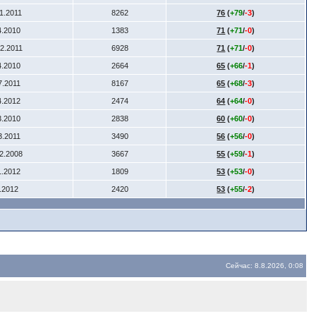
11.2011
8262
76
(
+79
/
-3
)
4.2010
1383
71
(
+71
/
-0
)
12.2011
6928
71
(
+71
/
-0
)
4.2010
2664
65
(
+66
/
-1
)
7.2011
8167
65
(
+68
/
-3
)
4.2012
2474
64
(
+64
/
-0
)
3.2010
2838
60
(
+60
/
-0
)
3.2011
3490
56
(
+56
/
-0
)
12.2008
3667
55
(
+59
/
-1
)
1.2012
1809
53
(
+53
/
-0
)
6.2012
2420
53
(
+55
/
-2
)
Сейчас: 8.8.2026, 0:08