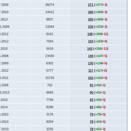
7.2009
35074
271
(
+277
/
-3
)
7.2010
14412
266
(
+269
/
-3
)
5.2013
8837
265
(
+268
/
-3
)
11.2009
13264
230
(
+233
/
-3
)
8.2012
8161
198
(
+209
/
-11
)
4.2012
7563
163
(
+163
/
-0
)
8.2010
5618
143
(
+155
/
-12
)
5.2008
23430
140
(
+147
/
-5
)
2.2009
6302
130
(
+134
/
-0
)
1.2012
5777
117
(
+117
/
-0
)
3.2011
15726
102
(
+102
/
-0
)
4.2008
702
91
(
+92
/
-1
)
10.2013
9693
90
(
+91
/
-1
)
1.2015
7799
83
(
+83
/
-0
)
1.2014
8288
82
(
+85
/
-3
)
6.2010
3178
79
(
+79
/
-0
)
3.2010
8259
78
(
+83
/
-5
)
7.2010
3255
78
(
+81
/
-3
)