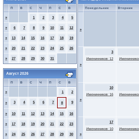
П
В
С
Ч
П
С
В
Понедельник
Вторник
»
1
2
3
4
5
»
6
7
8
9
10
11
12
»
»
13
14
15
16
17
18
19
»
20
21
22
23
24
25
26
3
»
27
28
29
30
31
Именинников: 12
Именинников
»
Август 2026
П
В
С
Ч
П
С
В
10
»
1
2
Именинников: 16
Именинников
»
3
4
5
6
7
9
»
8
»
10
11
12
13
14
15
16
17
»
17
18
19
20
21
22
23
Именинников: 10
Именинников
»
24
25
26
27
28
29
30
»