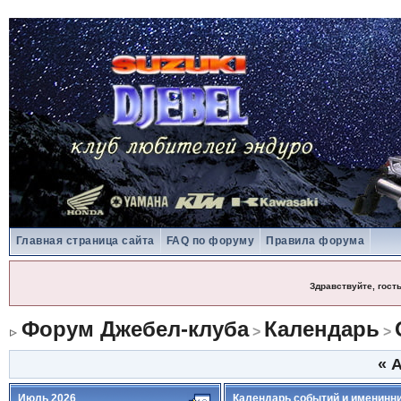
Главная страница сайта
FAQ по форуму
Правила форума
Здравствуйте, гост
Форум Джебел-клуба
Календарь
>
>
«
А
Июль 2026
Календарь событий и именинн