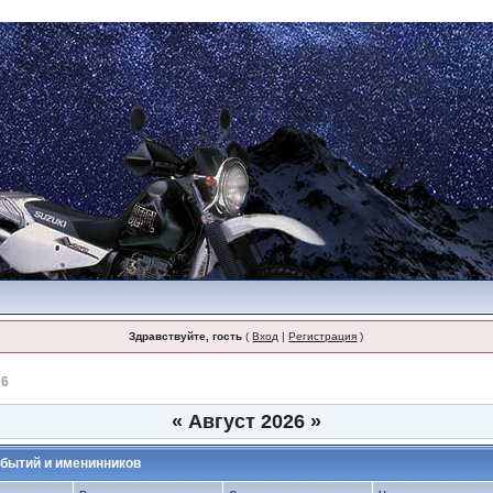
Здравствуйте, гость
(
Вход
|
Регистрация
)
26
«
Август 2026
»
бытий и именинников