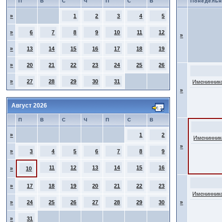
П
В
С
Ч
П
С
В
Понедельн
»
1
2
3
4
5
»
6
7
8
9
10
11
12
»
»
13
14
15
16
17
18
19
»
20
21
22
23
24
25
26
»
27
28
29
30
31
Имениннико
»
Август 2026
П
В
С
Ч
П
С
В
»
1
2
Именинник
»
»
3
4
5
6
7
8
9
11
12
13
14
15
16
»
10
»
17
18
19
20
21
22
23
Имениннико
»
24
25
26
27
28
29
30
»
»
31