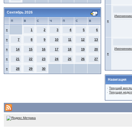
Сентябрь 2026
Имениннико
П
В
С
Ч
П
С
В
»
»
1
2
3
4
5
6
»
7
8
9
10
11
12
13
Имениннико
»
14
15
16
17
18
19
20
»
»
21
22
23
24
25
26
27
»
28
29
30
Навигация
·
Текущий меся
·
Текущая недел