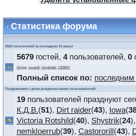
Статистика форума
5683 посетителей за последние 15 минут
5679
гостей,
4
пользователей,
0
Olymp
,
vsvwolf
,
Lloydopith
,
СЕМЕН
Полный список по:
последним
Поздравляем с днем рождения наших пользователей:
19
пользователей празднуют сег
К.Д.В.
(
51
),
Dirt raider
(
43
),
Iowa
(
3
Victoria Rotshild
(
40
),
Shystrik
(
24
)
nemkloerrub
(
39
),
Castororill
(
43
),
D