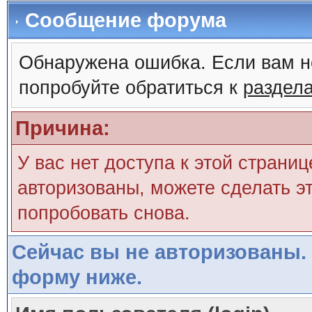
Сообщение форума
Обнаружена ошибка. Если вам н
попробуйте обратиться к
раздел
Причина:
У вас нет доступа к этой страни
авторизованы, можете сделать эт
попробовать снова.
Сейчас вы не авторизованы. 
форму ниже.