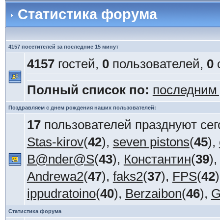
Статистика форума
4157 посетителей за последние 15 минут
4157
гостей,
0
пользователей,
0
Полный список по:
последним
Поздравляем с днем рождения наших пользователей:
17
пользователей празднуют сег
Stas-kirov
(
42
),
seven pistons
(
45
),
B@nder@S
(
43
),
Константин
(
39
)
Andrewa2
(
47
),
faks2
(
37
),
FPS
(
42
ippudratoino
(
40
),
Berzaibon
(
46
),
G
Статистика форума