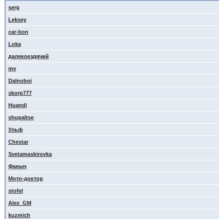
serg
Leksey
car-bon
Loka
далекоездячий
mv
Dalnoboi
skorp777
Huandi
shupaltse
Ульф
Сhestar
Svetamaskirovka
Фаныч
Мото-доктор
stofel
Alex_GM
kuzmich