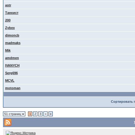
astr
Танкист
200
Zybex
dimoncb
madmaks
Mik
amdmen
IVANYCH
Serg696
MCVL
motoman
Сортировать 
51 страниц
1
2
3
>
»