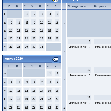
П
В
С
Ч
П
С
В
Понедельник
Вторник
»
1
2
3
4
5
»
6
7
8
9
10
11
12
»
»
13
14
15
16
17
18
19
»
20
21
22
23
24
25
26
3
»
27
28
29
30
31
Именинников: 12
Именинников
»
Август 2026
П
В
С
Ч
П
С
В
10
»
1
2
Именинников: 16
Именинников
»
3
4
5
6
8
9
»
7
»
10
11
12
13
14
15
16
17
»
17
18
19
20
21
22
23
Именинников: 10
Именинников
»
24
25
26
27
28
29
30
»