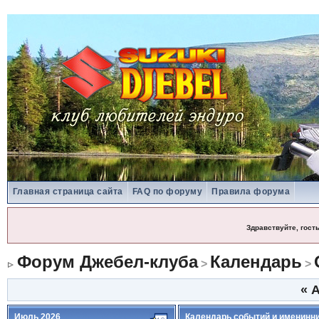
Главная страница сайта
FAQ по форуму
Правила форума
Здравствуйте, гост
Форум Джебел-клуба
Календарь
>
>
«
А
Июль 2026
Календарь событий и именинн