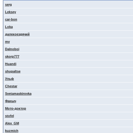
serg
Leksey
car-bon
Loka
далекоездячий
mv
Dalnoboi
skorp777
Huandi
shupaltse
Ульф
Сhestar
Svetamaskirovka
Фаныч
Мото-доктор
stofel
Alex_GM
kuzmich