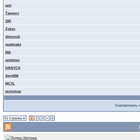
astr
Танкист
200
Zybex
dimoncb
madmaks
Mik
amdmen
IVANYCH
Serg696
MCVL
motoman
Сортировать 
51 страниц
1
2
3
>
»