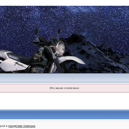
Это меню отключено
ться к
разделам помощи
.