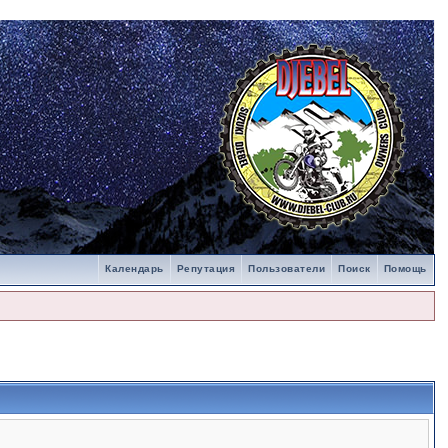
Календарь
Репутация
Пользователи
Поиск
Помощь