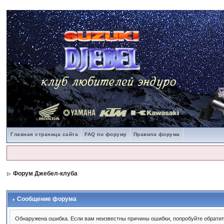
Главная страница сайта
FAQ по форуму
Правила форума
Форум Джебел-клуба
Сообщение форума
Обнаружена ошибка. Если вам неизвестны причины ошибки, попробуйте обрати