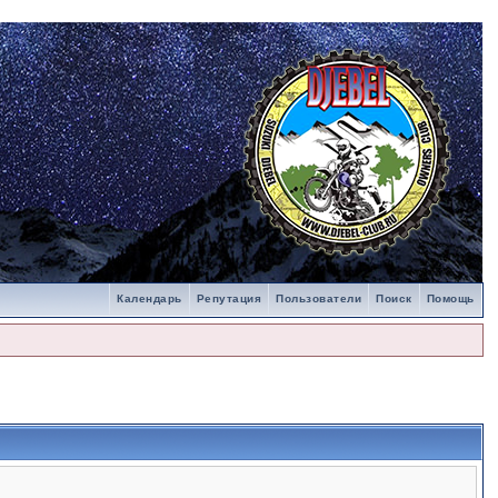
Календарь
Репутация
Пользователи
Поиск
Помощь