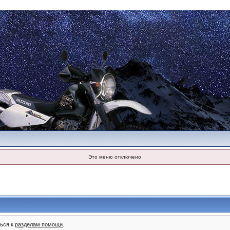
Это меню отключено
ться к
разделам помощи
.