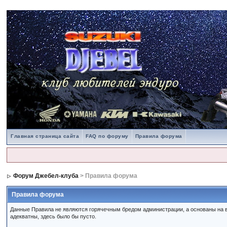
Главная страница сайта
FAQ по форуму
Правила форума
Форум Джебел-клуба
> Правила форума
Правила форума
Данные Правила не являются горячечным бредом администрации, а основаны на в
адекватны, здесь было бы пусто.