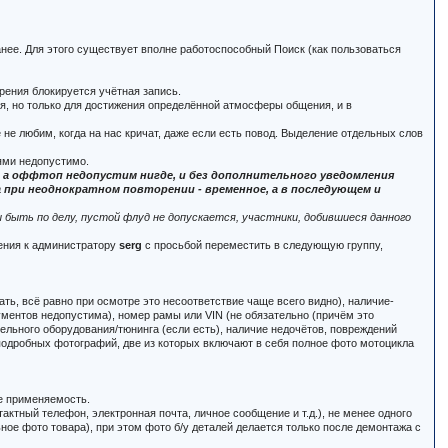
анее. Для этого существует вполне работоспособный Поиск (как пользоваться
рения блокируется учётная запись.
ся, но только для достижения определённой атмосферы общения, и в
 не любим, когда на нас кричат, даже если есть повод. Выделение отдельных слов
ями недопустимо.
м, а оффтоп недопустим нигде, и без дополнительного уведомления
при неоднократном повторении - временное, а в последующем и
быть по делу, пустой флуд не допускается, участники, добившиеся данного
щения к администратору
serg
с просьбой переместить в следующую группу,
ать, всё равно при осмотре это несоответствие чаще всего видно), наличие-
кументов недопустима), номер рамы или VIN (не обязательно (причём это
тельного оборудования/тюнинга (если есть), наличие недочётов, повреждений
, подробных фотографий, две из которых включают в себя полное фото мотоцикла
.е применяемость.
актный телефон, электронная почта, личное сообщение и т.д.), не менее одного
ьное фото товара), при этом фото б/у деталей делается только после демонтажа с