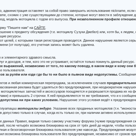
ко, администрация оставляет за собой право завершить использование nickname, есл
me, схожих с уже существующими до степени, которые могут ввести в заблуждение др
род, модель мотоцикла с годом его выпуска.
При незаполненном профиле отношение
орму "Пишите нам" на
САЙТЕ
.
ошение к предмету обсуждения (т.е. мотоциклу Сузуки Джебел) или, хотя бы, к людям,
ющие ресурсы.
от целей, с которыми такая регистрация проводится. Данное нарушение является сер
ени (от полугода), его учетная запись может быть удалена.
 и элементарного здравого смысла.
луг и доходов, и тем, кого это не устраивает, остаётся только покинуть данный ресурс.
 выражений, независимо от того, по какому поводу, в каком виде и кому они
ке пользователя.
в за рулём или езде где бы то ни было в пьяном виде недопустимы.
Сообщения,
оектов и любая коммерческая перепродажа, за исключением случаев
предварительно
гласованная реклама будет удаляться без предупреждения, при неоднократном наруше
) мотоциклетных запчастей и аксессуаров поощряется и разрешается продажа их на ф
ами) и превышать 2 строчки. К ней предъявляются те же требования, что и к сообщ
допустима ни при каких условиях.
Нарушение этого условия ведёт к предупреждени
сплуатации
мотоциклы эндуро
. Указание всех проданных мотоциклов (т.н. "иконос
 допустимо только в случае, когда есть только он, при наличии активно используемо
е данных Правил, видная только самому участнику форума (чужие предупреждения с
ий, после четырёх возможна блокировка на срок от трёх дней до недели, чтобы поль
олная и безоговорочная блокировка пользователя уже навсегда. Предупреждения
могу
л возможна блокировка пользователя без предупреждения, независимо от сроков пр