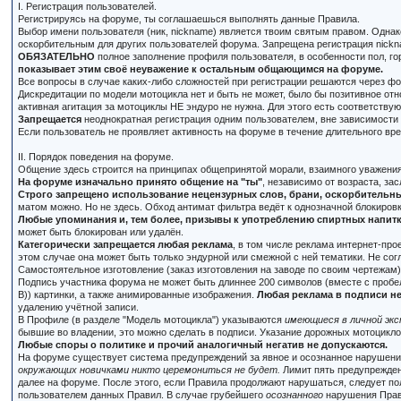
I. Регистрация пользователей.
Регистрируясь на форуме, ты соглашаешься выполнять данные Правила.
Выбор имени пользователя (ник, nickname) является твоим святым правом. Одна
оскорбительным для других пользователей форума. Запрещена регистрация nickna
ОБЯЗАТЕЛЬНО
полное заполнение профиля пользователя, в особенности пол, го
показывает этим своё неуважение к остальным общающимся на форуме.
Все вопросы в случае каких-либо сложностей при регистрации решаются через ф
Дискредитации по модели мотоцикла нет и быть не может, было бы позитивное отн
активная агитация за мотоциклы НЕ эндуро не нужна. Для этого есть соответству
Запрещается
неоднократная регистрация одним пользователем, вне зависимости 
Если пользователь не проявляет активность на форуме в течение длительного врем
II. Порядок поведения на форуме.
Общение здесь строится на принципах общепринятой морали, взаимного уважения
На форуме изначально принято общение на "ты"
, независимо от возраста, зас
Строго запрещено использование нецензурных слов, брани, оскорбительных
матом можно. Но не здесь. Обход антимат фильтра ведёт к однозначной блокиров
Любые упоминания и, тем более, призывы к употреблению спиртных напитко
может быть блокирован или удалён.
Категорически запрещается любая реклама
, в том числе реклама интернет-пр
этом случае она может быть только эндурной или смежной с ней тематики. Не со
Самостоятельное изготовление (заказ изготовления на заводе по своим чертежам
Подпись участника форума не может быть длиннее 200 символов (вместе с пробел
В)) картинки, а также анимированные изображения.
Любая реклама в подписи не
удалению учётной записи.
В Профиле (в разделе "Модель мотоцикла") указываются
имеющиеся в личной эк
бывшие во владении, это можно сделать в подписи. Указание дорожных мотоциклов
Любые споры о политике и прочий аналогичный негатив не допускаются.
На форуме существует система предупреждений за явное и осознанное нарушени
окружающих новичками никто церемониться не будет.
Лимит пять предупрежден
далее на форуме. После этого, если Правила продолжают нарушаться, следует п
пользователем данных Правил. В случае грубейшего
осознанного
нарушения Прави