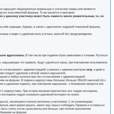
и он нарушает общепринятые моральные и этические нормы или является
угих пользователей форума. То же касается и аватаров.
 к данному участнику может быть намного менее уважительным, т.к. он
 на нём ездящим. Однако, в связи с однозначно эндурной тематикой форума,
ьезным и ведет к удалению всех учетных записей без предупреждения.
 были адресованы.
В том числе при подмене букв символами и точками. Ругаться
 нарушающие это правило, будут удаляться сразу, при повторении пользователь
го
согласования с администрацией, а именно с администратором
serg
, и даже в
нии следует удаление учётной записи нарушителя.
оруме в любых количествах без согласования с администрацией.
ениям на форуме. В подписи недопустимы большие (больше 350x50 пикселей (Ш x
ю и удалению подписи, при повторном нарушении - к блокировке аккаунта или
тас") недопустимо. При остром желании перечислить все эндуро мотоциклы,
го мотоцикла эндуро указывать дорожный мотоцикл не нужно.
крыты),
касающаяся только активных участников. С не уважающими
зователь имел время решить, имеет ему смысл соблюдать Правила и оставаться
т
быть сняты после срока месяц или больше, при полном выполнении
ебывания на форуме.