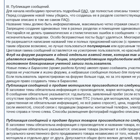
III. Публикация сообщений.
Для начала необходимо прочитать подробный
FAQ
, где полностью описаны тонко
Перед созданием новой темы убедись, что создаешь ее в разделе соответствующей
которым описано в том же самом FAQ).
Название темы должно быть информативным, максимально четко отражая смысл 
Запрещено создание одинаковых тем в разных разделах и помещение одинаковых 
Постарайся не делать грамматических и стилистических ошибок в сообщениях – э
незначительных пределах. Особо безграмотные посты будут удаляться. Многократ
Не разрешается написание названий тем и полных предложений капсом (с применени
таким образом возможно, но лучше пользоваться
полужирным
или
курсивным
те
Цветовая гамма сообщений оставляется на усмотрение пользователя, но красный
Флуд на форуме разрешен в одной отдельно взятой теме, которая так и
удаляются модераторами. Лицам, злоупотребляющим трудолюбием модер
постоянное блокирование учетной записи пользователя.
Новые темы в Барахолке (кроме раздела Куплю) имеют право создавать участн
порога не участием в жизни форума, а набравшие сообщения только для получе
Если пользователь зарегистрирован на форуме больше года, но за это время не 
дающую право создавать темы в Барахолке.
Публикация сообщений о продаже мотоциклов производится по следую
В заголовке темы обязательна информация о производителе, марке мотоцикла, го
В сообщении обязательно указывается: год выпуска, заявленный пробег (если есть
отсутствие пробега по РФ, наличие-отсутствие ПТС (только для мотоциклов, котор
единственная не обязательная информация), но всё равно спросят), цена, подроб
(если имеются), способ связи с продавцом (варианты: контактный телефон, элект
точно справа и точно слева. Способы размещения фотографий подробно описаны
Публикация сообщений о продаже других товаров производится по сле
В заголовке темы обязательна информация о производителе и названии товара, есл
В сообщении обязательно указывается: описание товара (включает в себя предназн
актуального качественного фото продаваемого товара независимо от того, новый т
мотоцикла и отдельно друг от друга. Допускается общее фото мелких деталей, пр