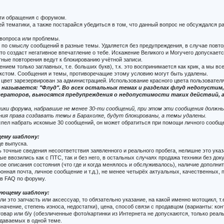
сти обращения с форумом.
 тематики, а также постарайся убедиться в том, что данный вопрос не обсуждался р
вопроса или проблемы.
по смыслу сообщений в разные темы. Удаляется без предупреждения, в случае повто
то создаст негативное впечатление о тебе. Искажение Великого и Могучего допускает
ные повторения ведут к блокированию учётной записи.
ем только заглавных, т.е. больших букв), т.к. это воспринимается как крик, а мы все
кстом. Сообщения и темы, противоречащие этому условию могут быть удалены.
 цвет зарезервирован за администрацией. Использование красного цвета пользовател
 называется: "Флуд". Во всех остальных темах и разделах флуд недопусти
аторов, выносятся предупреждения о недопустимости таких действий, а 
ики форума, набравшие не менее 30-ти сообщений, при этом эти сообщения должны 
ния права создавать темы в Барахолке, будут блокированы, а темы удалены.
успел набрать искомые 30 сообщений, он может обратиться при помощи личного сооб
щему шаблону:
де выпуска.
 точные сведения несоответствия заявленного и реального пробега, нелишне это указ
ые ввозились как с ПТС, так и без него, в остальных случаях продажа техники без до
ное описания состояния (что где и когда менялось и обслуживалось), наличие дополни
ронная почта, личное сообщение и т.д.), не менее четырёх актуальных, качественных
 в FAQ по форуму.
дующему шаблону:
и это запчасть или аксессуар, то обязательно указание, на какой именно мотоцикл, т
ачение, степень износа, недостатки), цена, способ связи с продавцом (варианты: конт
овар или б/у (обезличенные фото/картинки из Интернета не допускаются, только реал
одаваемых в одной теме.