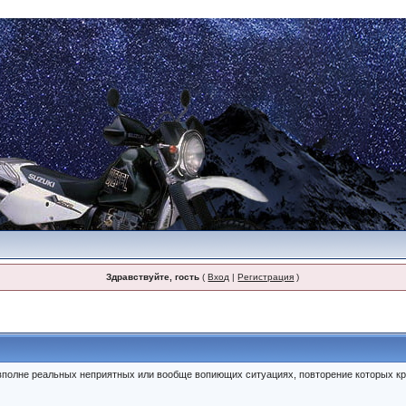
Здравствуйте, гость
(
Вход
|
Регистрация
)
полне реальных неприятных или вообще вопиющих ситуациях, повторение которых кр