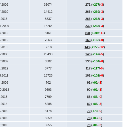
7.2009
35074
271
(
+277
/
-3
)
7.2010
14412
266
(
+269
/
-3
)
5.2013
8837
265
(
+268
/
-3
)
11.2009
13264
230
(
+233
/
-3
)
8.2012
8161
198
(
+209
/
-11
)
4.2012
7563
163
(
+163
/
-0
)
8.2010
5618
143
(
+155
/
-12
)
5.2008
23430
140
(
+147
/
-5
)
2.2009
6302
130
(
+134
/
-0
)
1.2012
5777
117
(
+117
/
-0
)
3.2011
15726
102
(
+102
/
-0
)
4.2008
702
91
(
+92
/
-1
)
10.2013
9693
90
(
+91
/
-1
)
1.2015
7799
83
(
+83
/
-0
)
1.2014
8288
82
(
+85
/
-3
)
6.2010
3178
79
(
+79
/
-0
)
3.2010
8259
78
(
+83
/
-5
)
7.2010
3255
78
(
+81
/
-3
)