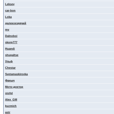
Leksey
car-bon
Loka
далекоездячий
mv
Dalnoboi
skorp777
Huandi
shupaltse
Ульф
Сhestar
Svetamaskirovka
Фаныч
Мото-доктор
stofel
Alex_GM
kuzmich
astr