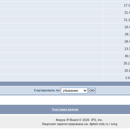
17.
21.
21.
18.
28.
28.
13.
30.
25.
20.
2.
Сортировать по
Текстовая версия
Форум
IP.Board
© 2026
IPS, Inc
.
Лицензия зарегистрирована на: djebel-club.ru / serg