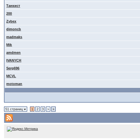
Танкист
200
Zybex
dimoncb
madmaks
Mik
amdmen
IVANYCH
Serg696
MCVL
motoman
51 страниц
1
2
3
>
»