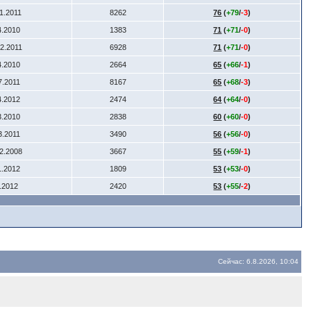
11.2011
8262
76
(
+79
/
-3
)
4.2010
1383
71
(
+71
/
-0
)
12.2011
6928
71
(
+71
/
-0
)
4.2010
2664
65
(
+66
/
-1
)
7.2011
8167
65
(
+68
/
-3
)
4.2012
2474
64
(
+64
/
-0
)
3.2010
2838
60
(
+60
/
-0
)
3.2011
3490
56
(
+56
/
-0
)
12.2008
3667
55
(
+59
/
-1
)
1.2012
1809
53
(
+53
/
-0
)
6.2012
2420
53
(
+55
/
-2
)
Сейчас: 6.8.2026, 10:04