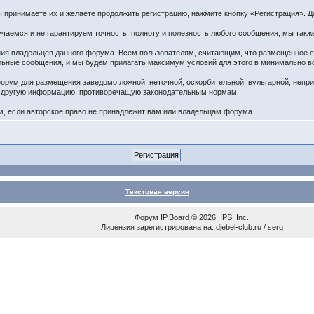
принимаете их и желаете продолжить регистрацию, нажмите кнопку «Регистрация». Дл
чаемся и не гарантируем точность, полноту и полезность любого сообщения, мы такж
ения владельцев данного форума. Всем пользователям, считающим, что размещенное
ельные сообщения, и мы будем прилагать максимум условий для этого в минимально в
орум для размещения заведомо ложной, неточной, оскорбительной, вульгарной, непр
ю другую информацию, противоречащую законодательным нормам.
 если авторское право не принадлежит вам или владельцам форума.
Текстовая версия
Форум
IP.Board
© 2026
IPS, Inc
.
Лицензия зарегистрирована на: djebel-club.ru / serg