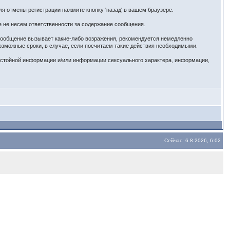
я отмены регистрации нажмите кнопку 'назад' в вашем браузере.
е не несем ответственности за содержание сообщения.
 сообщение вызывает какие-либо возражения, рекомендуется немедленно
озможные сроки, в случае, если посчитаем такие действия необходимыми.
истойной информации и/или информации сексуального характера, информации,
Сейчас: 6.8.2026, 6:02