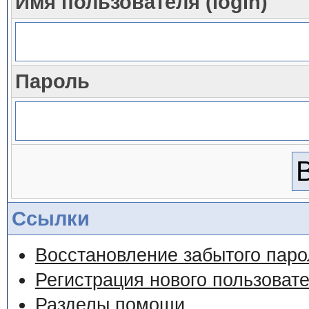
Имя пользователя (login)
Пароль
Ссылки
Восстановление забытого паро
Регистрация нового пользоват
Разделы помощи