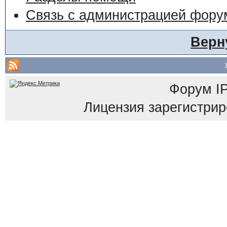
Связь с администрацией фору
Верн
Форум
I
Лицензия зарегистриров