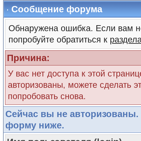
Сообщение форума
Обнаружена ошибка. Если вам н
попробуйте обратиться к
раздел
Причина:
У вас нет доступа к этой страни
авторизованы, можете сделать эт
попробовать снова.
Сейчас вы не авторизованы. 
форму ниже.