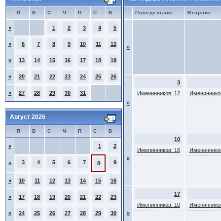
П
В
С
Ч
П
С
В
Понедельник
Вторник
»
1
2
3
4
5
»
6
7
8
9
10
11
12
»
»
13
14
15
16
17
18
19
»
20
21
22
23
24
25
26
3
»
27
28
29
30
31
Именинников: 12
Именинников
»
Август 2026
П
В
С
Ч
П
С
В
10
»
1
2
Именинников: 16
Именинников
»
3
4
5
6
7
9
»
8
»
10
11
12
13
14
15
16
17
»
17
18
19
20
21
22
23
Именинников: 10
Именинников
»
24
25
26
27
28
29
30
»