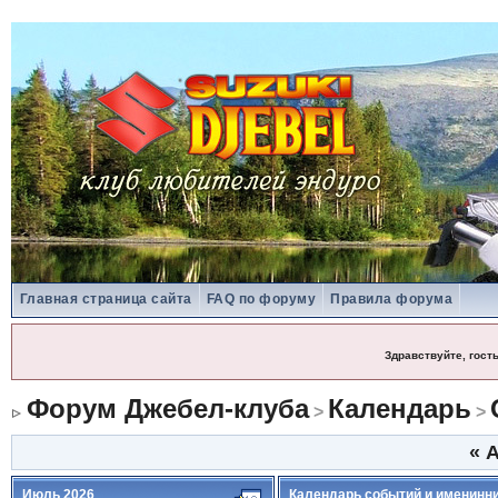
Главная страница сайта
FAQ по форуму
Правила форума
Здравствуйте, гост
Форум Джебел-клуба
Календарь
>
>
«
А
Июль 2026
Календарь событий и именинн