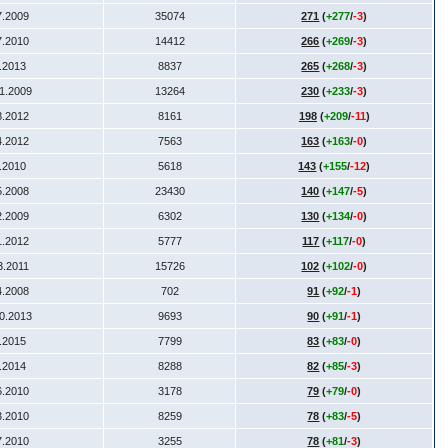
7.2009
35074
271
(
+277
/
-3
)
7.2010
14412
266
(
+269
/
-3
)
5.2013
8837
265
(
+268
/
-3
)
11.2009
13264
230
(
+233
/
-3
)
8.2012
8161
198
(
+209
/
-11
)
4.2012
7563
163
(
+163
/
-0
)
8.2010
5618
143
(
+155
/
-12
)
5.2008
23430
140
(
+147
/
-5
)
2.2009
6302
130
(
+134
/
-0
)
1.2012
5777
117
(
+117
/
-0
)
3.2011
15726
102
(
+102
/
-0
)
4.2008
702
91
(
+92
/
-1
)
10.2013
9693
90
(
+91
/
-1
)
1.2015
7799
83
(
+83
/
-0
)
1.2014
8288
82
(
+85
/
-3
)
6.2010
3178
79
(
+79
/
-0
)
3.2010
8259
78
(
+83
/
-5
)
7.2010
3255
78
(
+81
/
-3
)