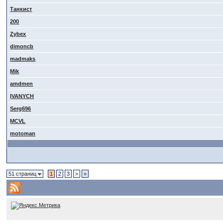
Танкист
200
Zybex
dimoncb
madmaks
Mik
amdmen
IVANYCH
Serg696
MCVL
motoman
51 страниц
1
2
3
>
»