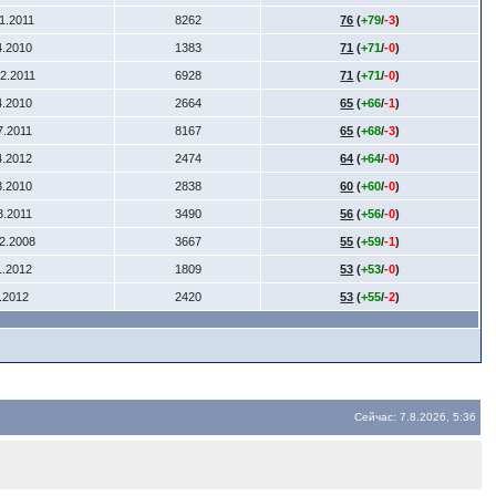
11.2011
8262
76
(
+79
/
-3
)
4.2010
1383
71
(
+71
/
-0
)
12.2011
6928
71
(
+71
/
-0
)
4.2010
2664
65
(
+66
/
-1
)
7.2011
8167
65
(
+68
/
-3
)
4.2012
2474
64
(
+64
/
-0
)
3.2010
2838
60
(
+60
/
-0
)
3.2011
3490
56
(
+56
/
-0
)
12.2008
3667
55
(
+59
/
-1
)
1.2012
1809
53
(
+53
/
-0
)
6.2012
2420
53
(
+55
/
-2
)
Сейчас: 7.8.2026, 5:36