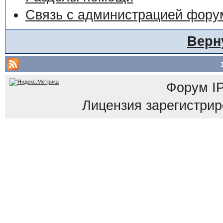
Связь с администрацией фору
Верн
Форум
I
Лицензия зарегистриров