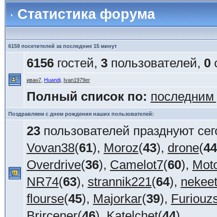
Статистика форума
6159 посетителей за последние 15 минут
6156
гостей,
3
пользователей,
0
иван7
,
Huandi
,
Ivan1979er
Полный список по:
последним
Поздравляем с днем рождения наших пользователей:
23
пользователей празднуют сег
Vovan38
(
61
),
Moroz
(
43
),
drone
(
44
Overdrive
(
36
),
Camelot7
(
60
),
Mot
NR74
(
63
),
strannik221
(
64
),
nekee
flourse
(
45
),
Majorkar
(
39
),
Furiouz
Brircener
(
46
),
Katelchet
(
44
)