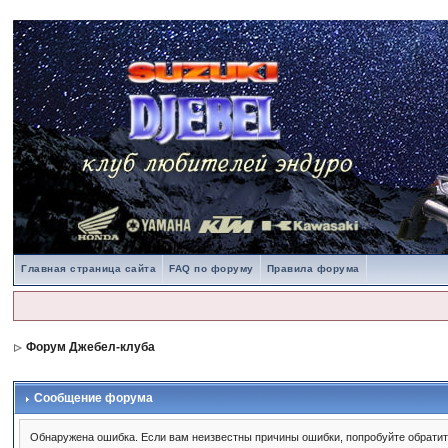
Главная страница сайта
FAQ по форуму
Правила форума
Форум Джебел-клуба
Сообщение форума
Обнаружена ошибка. Если вам неизвестны причины ошибки, попробуйте обрати