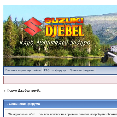
Главная страница сайта
FAQ по форуму
Правила форума
Форум Джебел-клуба
Сообщение форума
Обнаружена ошибка. Если вам неизвестны причины ошибки, попробуйте обрати