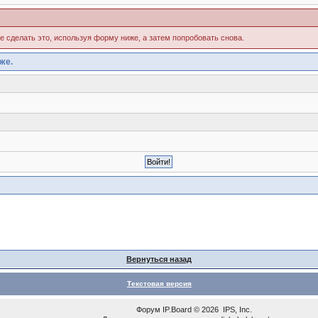
те сделать это, используя форму ниже, а затем попробовать снова.
же.
Вернуться назад
Текстовая версия
Форум
IP.Board
© 2026
IPS, Inc
.