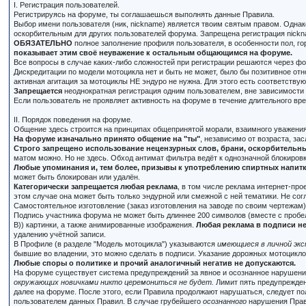
I. Регистрация пользователей.
Регистрируясь на форуме, ты соглашаешься выполнять данные Правила.
Выбор имени пользователя (ник, nickname) является твоим святым правом. Одна
оскорбительным для других пользователей форума. Запрещена регистрация nickna
ОБЯЗАТЕЛЬНО
полное заполнение профиля пользователя, в особенности пол, го
показывает этим своё неуважение к остальным общающимся на форуме.
Все вопросы в случае каких-либо сложностей при регистрации решаются через ф
Дискредитации по модели мотоцикла нет и быть не может, было бы позитивное отн
активная агитация за мотоциклы НЕ эндуро не нужна. Для этого есть соответству
Запрещается
неоднократная регистрация одним пользователем, вне зависимости 
Если пользователь не проявляет активность на форуме в течение длительного врем
II. Порядок поведения на форуме.
Общение здесь строится на принципах общепринятой морали, взаимного уважения
На форуме изначально принято общение на "ты"
, независимо от возраста, зас
Строго запрещено использование нецензурных слов, брани, оскорбительных
матом можно. Но не здесь. Обход антимат фильтра ведёт к однозначной блокиров
Любые упоминания и, тем более, призывы к употреблению спиртных напитко
может быть блокирован или удалён.
Категорически запрещается любая реклама
, в том числе реклама интернет-пр
этом случае она может быть только эндурной или смежной с ней тематики. Не со
Самостоятельное изготовление (заказ изготовления на заводе по своим чертежам
Подпись участника форума не может быть длиннее 200 символов (вместе с пробел
В)) картинки, а также анимированные изображения.
Любая реклама в подписи не
удалению учётной записи.
В Профиле (в разделе "Модель мотоцикла") указываются
имеющиеся в личной эк
бывшие во владении, это можно сделать в подписи. Указание дорожных мотоциклов
Любые споры о политике и прочий аналогичный негатив не допускаются.
На форуме существует система предупреждений за явное и осознанное нарушени
окружающих новичками никто церемониться не будет.
Лимит пять предупрежден
далее на форуме. После этого, если Правила продолжают нарушаться, следует п
пользователем данных Правил. В случае грубейшего
осознанного
нарушения Прави