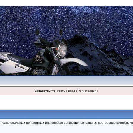
Здравствуйте, гость
(
Вход
|
Регистрация
)
полне реальных неприятных или вообще вопиющих ситуациях, повторение которых кр