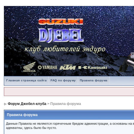
Главная страница сайта
FAQ по форуму
Правила форума
Форум Джебел-клуба
> Правила форума
Правила форума
Данные Правила не являются горячечным бредом администрации, а основаны на в
адекватны, здесь было бы пусто.