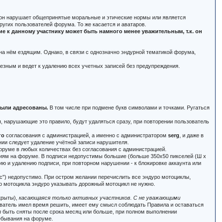
и он нарушает общепринятые моральные и этические нормы или является
угих пользователей форума. То же касается и аватаров.
 к данному участнику может быть намного менее уважительным, т.к. он
 на нём ездящим. Однако, в связи с однозначно эндурной тематикой форума,
ьезным и ведет к удалению всех учетных записей без предупреждения.
 были адресованы.
В том числе при подмене букв символами и точками. Ругаться
 нарушающие это правило, будут удаляться сразу, при повторении пользователь
го
согласования с администрацией, а именно с администратором
serg
, и даже в
нии следует удаление учётной записи нарушителя.
оруме в любых количествах без согласования с администрацией.
ениям на форуме. В подписи недопустимы большие (больше 350x50 пикселей (Ш x
ю и удалению подписи, при повторном нарушении - к блокировке аккаунта или
тас") недопустимо. При остром желании перечислить все эндуро мотоциклы,
го мотоцикла эндуро указывать дорожный мотоцикл не нужно.
крыты),
касающаяся только активных участников. С не уважающими
зователь имел время решить, имеет ему смысл соблюдать Правила и оставаться
т
быть сняты после срока месяц или больше, при полном выполнении
ебывания на форуме.