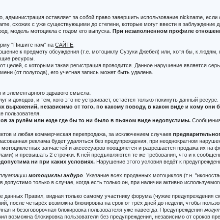
ко, администрация оставляет за собой право завершить использование nickname, есл
me, схожих с уже существующими до степени, которые могут ввести в заблуждение др
род, модель мотоцикла с годом его выпуска.
При незаполненном профиле отношение
орму "Пишите нам" на
САЙТЕ
.
ошение к предмету обсуждения (т.е. мотоциклу Сузуки Джебел) или, хотя бы, к людям,
ющие ресурсы.
от целей, с которыми такая регистрация проводится. Данное нарушение является сер
ени (от полугода), его учетная запись может быть удалена.
 и элементарного здравого смысла.
луг и доходов, и тем, кого это не устраивает, остаётся только покинуть данный ресурс.
 выражений, независимо от того, по какому поводу, в каком виде и кому они
ке пользователя.
в за рулём или езде где бы то ни было в пьяном виде недопустимы.
Сообщения,
оектов и любая коммерческая перепродажа, за исключением случаев
предварительно
гласованная реклама будет удаляться без предупреждения, при неоднократном наруше
) мотоциклетных запчастей и аксессуаров поощряется и разрешается продажа их на ф
ами) и превышать 2 строчки. К ней предъявляются те же требования, что и к сообщ
допустима ни при каких условиях.
Нарушение этого условия ведёт к предупреждени
сплуатации
мотоциклы эндуро
. Указание всех проданных мотоциклов (т.н. "иконос
 допустимо только в случае, когда есть только он, при наличии активно используемо
е данных Правил, видная только самому участнику форума (чужие предупреждения с
ий, после четырёх возможна блокировка на срок от трёх дней до недели, чтобы поль
олная и безоговорочная блокировка пользователя уже навсегда. Предупреждения
могу
л возможна блокировка пользователя без предупреждения, независимо от сроков пр