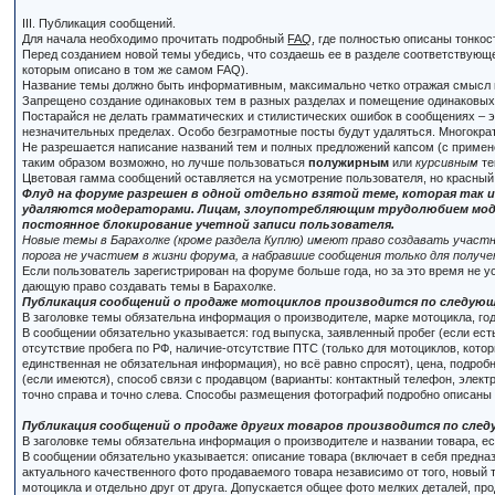
III. Публикация сообщений.
Для начала необходимо прочитать подробный
FAQ
, где полностью описаны тонко
Перед созданием новой темы убедись, что создаешь ее в разделе соответствующей
которым описано в том же самом FAQ).
Название темы должно быть информативным, максимально четко отражая смысл 
Запрещено создание одинаковых тем в разных разделах и помещение одинаковых 
Постарайся не делать грамматических и стилистических ошибок в сообщениях – э
незначительных пределах. Особо безграмотные посты будут удаляться. Многократ
Не разрешается написание названий тем и полных предложений капсом (с применени
таким образом возможно, но лучше пользоваться
полужирным
или
курсивным
те
Цветовая гамма сообщений оставляется на усмотрение пользователя, но красный
Флуд на форуме разрешен в одной отдельно взятой теме, которая так и
удаляются модераторами. Лицам, злоупотребляющим трудолюбием модер
постоянное блокирование учетной записи пользователя.
Новые темы в Барахолке (кроме раздела Куплю) имеют право создавать участн
порога не участием в жизни форума, а набравшие сообщения только для получе
Если пользователь зарегистрирован на форуме больше года, но за это время не 
дающую право создавать темы в Барахолке.
Публикация сообщений о продаже мотоциклов производится по следую
В заголовке темы обязательна информация о производителе, марке мотоцикла, го
В сообщении обязательно указывается: год выпуска, заявленный пробег (если есть
отсутствие пробега по РФ, наличие-отсутствие ПТС (только для мотоциклов, котор
единственная не обязательная информация), но всё равно спросят), цена, подроб
(если имеются), способ связи с продавцом (варианты: контактный телефон, элект
точно справа и точно слева. Способы размещения фотографий подробно описаны
Публикация сообщений о продаже других товаров производится по сле
В заголовке темы обязательна информация о производителе и названии товара, есл
В сообщении обязательно указывается: описание товара (включает в себя предназн
актуального качественного фото продаваемого товара независимо от того, новый т
мотоцикла и отдельно друг от друга. Допускается общее фото мелких деталей, пр