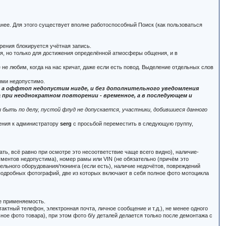
анее. Для этого существует вполне работоспособный Поиск (как пользоваться
рения блокируется учётная запись.
ся, но только для достижения определённой атмосферы общения, и в
 не любим, когда на нас кричат, даже если есть повод. Выделение отдельных слов
ями недопустимо.
м, а оффтоп недопустим нигде, и без дополнительного уведомления
при неоднократном повторении - временное, а в последующем и
быть по делу, пустой флуд не допускается, участники, добившиеся данного
щения к администратору
serg
с просьбой переместить в следующую группу,
ать, всё равно при осмотре это несоответствие чаще всего видно), наличие-
кументов недопустима), номер рамы или VIN (не обязательно (причём это
тельного оборудования/тюнинга (если есть), наличие недочётов, повреждений
, подробных фотографий, две из которых включают в себя полное фото мотоцикла
.е применяемость.
актный телефон, электронная почта, личное сообщение и т.д.), не менее одного
ьное фото товара), при этом фото б/у деталей делается только после демонтажа с