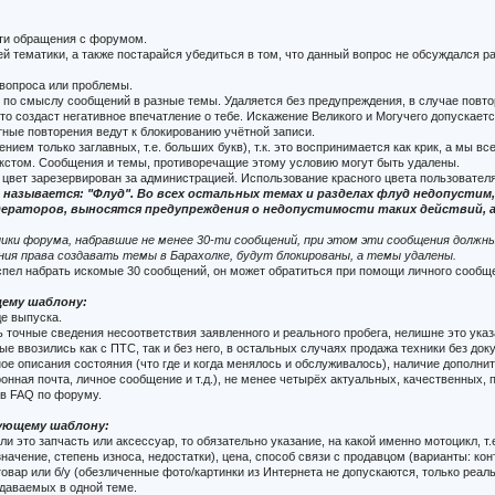
сти обращения с форумом.
 тематики, а также постарайся убедиться в том, что данный вопрос не обсуждался р
вопроса или проблемы.
по смыслу сообщений в разные темы. Удаляется без предупреждения, в случае повто
то создаст негативное впечатление о тебе. Искажение Великого и Могучего допускает
ные повторения ведут к блокированию учётной записи.
ем только заглавных, т.е. больших букв), т.к. это воспринимается как крик, а мы все
кстом. Сообщения и темы, противоречащие этому условию могут быть удалены.
 цвет зарезервирован за администрацией. Использование красного цвета пользовател
 называется: "Флуд". Во всех остальных темах и разделах флуд недопусти
аторов, выносятся предупреждения о недопустимости таких действий, а 
ики форума, набравшие не менее 30-ти сообщений, при этом эти сообщения должны 
ния права создавать темы в Барахолке, будут блокированы, а темы удалены.
успел набрать искомые 30 сообщений, он может обратиться при помощи личного сооб
щему шаблону:
де выпуска.
 точные сведения несоответствия заявленного и реального пробега, нелишне это указ
ые ввозились как с ПТС, так и без него, в остальных случаях продажа техники без до
ное описания состояния (что где и когда менялось и обслуживалось), наличие дополни
ронная почта, личное сообщение и т.д.), не менее четырёх актуальных, качественных
 в FAQ по форуму.
дующему шаблону:
и это запчасть или аксессуар, то обязательно указание, на какой именно мотоцикл, т
ачение, степень износа, недостатки), цена, способ связи с продавцом (варианты: конт
овар или б/у (обезличенные фото/картинки из Интернета не допускаются, только реал
одаваемых в одной теме.